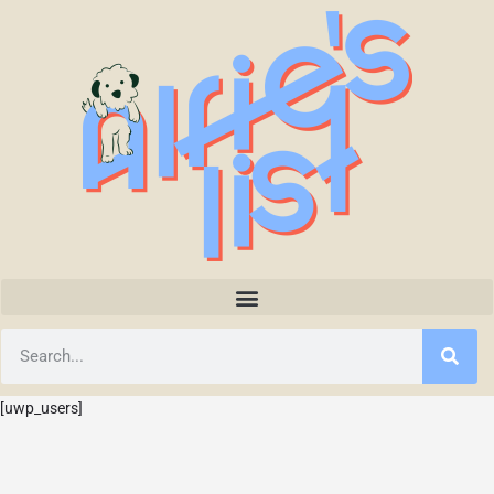
[uwp_users]